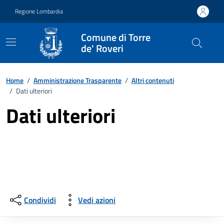
Vai ai contenuti
Vai al footer
Regione Lombardia
Comune di Torre
de' Roveri
Home
/
Amministrazione Trasparente
/
Altri contenuti
/
Dati ulteriori
Dati ulteriori
Condividi
Vedi azioni