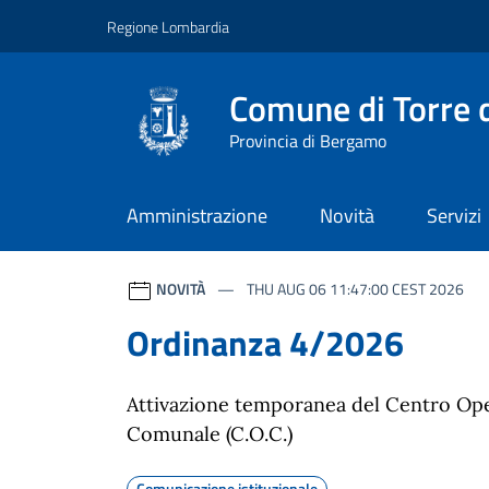
Vai ai contenuti
Vai al footer
Regione Lombardia
Comune di Torre d
Provincia di Bergamo
Amministrazione
Novità
Servizi
Comune di Torre de' Ro
NOVITÀ
THU AUG 06 11:47:00 CEST 2026
Ordinanza 4/2026
Attivazione temporanea del Centro Op
Comunale (C.O.C.)
Comunicazione istituzionale