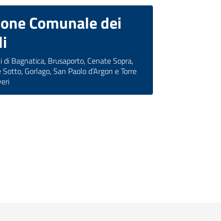
ione Comunale dei
li
 di Bagnatica, Brusaporto, Cenate Sopra,
 Sotto, Gorlago, San Paolo d’Argon e Torre
eri