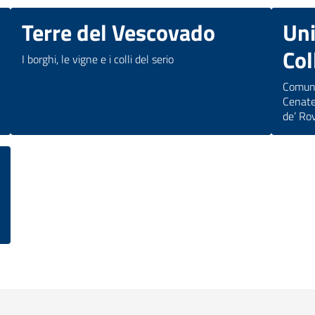
Terre del Vescovado
Un
Col
I borghi, le vigne e i colli del serio
Comuni
Cenate
de’ Rov