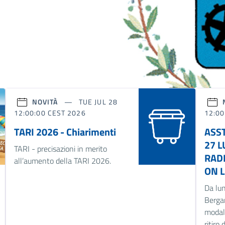
NOVITÀ
TUE JUL 28
12:00:00 CEST 2026
12:00
TARI 2026 - Chiarimenti
ASS
27 L
TARI - precisazioni in merito
RADI
all’aumento della TARI 2026.
ON L
Da lun
Berga
modali
ritiro