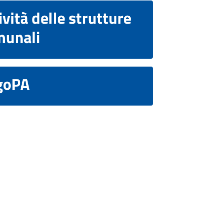
ività delle strutture
munali
goPA