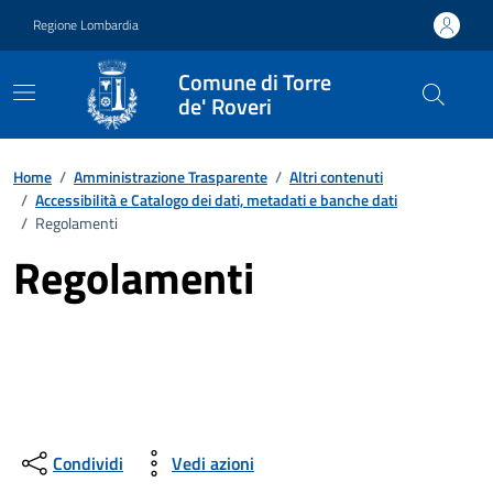
Vai ai contenuti
Vai al footer
Regione Lombardia
Comune di Torre
de' Roveri
Home
/
Amministrazione Trasparente
/
Altri contenuti
/
Accessibilità e Catalogo dei dati, metadati e banche dati
/
Regolamenti
Regolamenti
Condividi
Vedi azioni