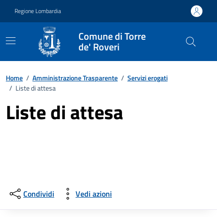
Vai ai contenuti
Vai al footer
Regione Lombardia
Comune di Torre
de' Roveri
Home
/
Amministrazione Trasparente
/
Servizi erogati
/
Liste di attesa
Liste di attesa
Condividi
Vedi azioni