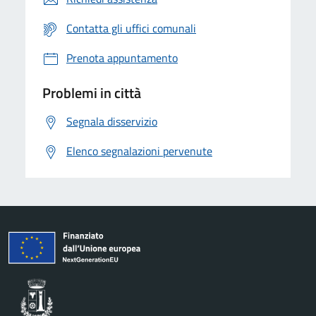
Contatta gli uffici comunali
Prenota appuntamento
Problemi in città
Segnala disservizio
Elenco segnalazioni pervenute