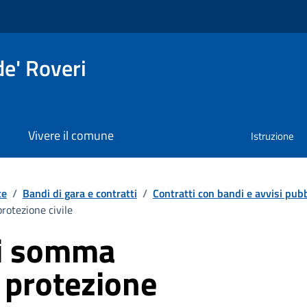
e' Roveri
Vivere il comune
Istruzione
te
/
Bandi di gara e contratti
/
Contratti con bandi e avvisi pubb
rotezione civile
di somma
 protezione