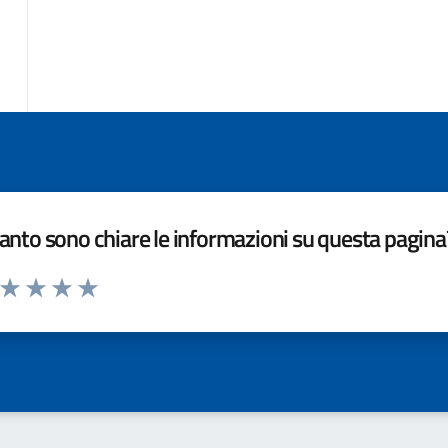
nto sono chiare le informazioni su questa pagina
a da 1 a 5 stelle la pagina
ta 1 stelle su 5
Valuta 2 stelle su 5
Valuta 3 stelle su 5
Valuta 4 stelle su 5
Valuta 5 stelle su 5