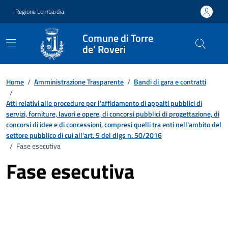
Vai ai contenuti
Vai al footer
Regione Lombardia
Comune di Torre
de' Roveri
Home
/
Amministrazione Trasparente
/
Bandi di gara e contratti
/
Atti relativi alle procedure per l’affidamento di appalti pubblici di
servizi, forniture, lavori e opere, di concorsi pubblici di progettazione, di
concorsi di idee e di concessioni, compresi quelli tra enti nell'ambito del
settore pubblico di cui all'art. 5 del dlgs n. 50/2016
/
Fase esecutiva
Fase esecutiva