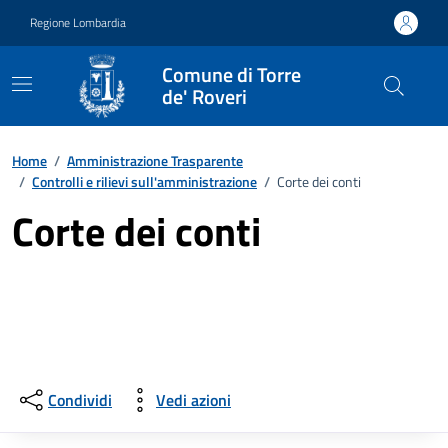
Vai ai contenuti
Vai al footer
Regione Lombardia
Comune di Torre
de' Roveri
Home
/
Amministrazione Trasparente
/
Controlli e rilievi sull'amministrazione
/
Corte dei conti
Corte dei conti
Condividi
Vedi azioni