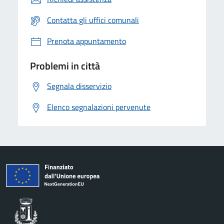
Contatta gli uffici comunali
Prenota appuntamento
Problemi in città
Segnala disservizio
Elenco segnalazioni pervenute