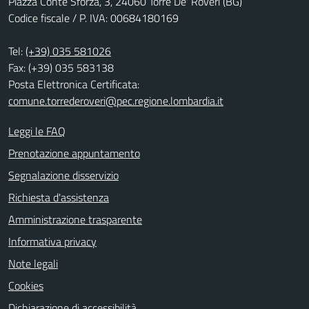
Piazza Conte Sforza, 3, 24060 Torre De' Roveri (BG)
Codice fiscale / P. IVA: 00684180169
Tel:
(+39) 035 581026
Fax: (+39) 035 583138
Posta Elettronica Certificata:
comune.torrederoveri@pec.regione.lombardia.it
Leggi le FAQ
Prenotazione appuntamento
Segnalazione disservizio
Richiesta d'assistenza
Amministrazione trasparente
Informativa privacy
Note legali
Cookies
Dichiarazione di accessibilità