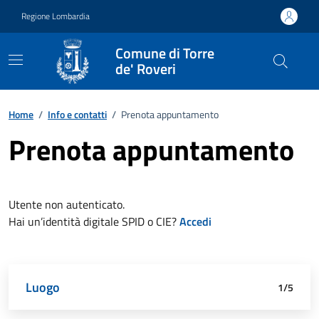
Vai ai contenuti
Vai al footer
Regione Lombardia
Comune di Torre
de' Roveri
Home
/
Info e contatti
/
Prenota appuntamento
Prenota appuntamento
Utente non autenticato.
Hai un’identità digitale SPID o CIE?
Accedi
Attivo
Luogo
Dettagli appuntamento
Data e orario
Richiedente
Riepilogo
1/5