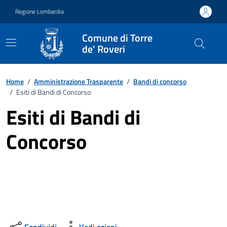
Vai ai contenuti
Vai al footer
Regione Lombardia
Comune di Torre
de' Roveri
Home
/
Amministrazione Trasparente
/
Bandi di concorso
/
Esiti di Bandi di Concorso
Esiti di Bandi di
Concorso