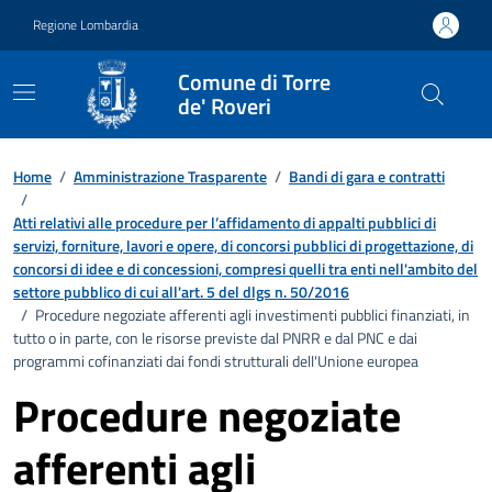
Vai ai contenuti
Vai al footer
Regione Lombardia
Comune di Torre
de' Roveri
Home
/
Amministrazione Trasparente
/
Bandi di gara e contratti
/
Atti relativi alle procedure per l’affidamento di appalti pubblici di
servizi, forniture, lavori e opere, di concorsi pubblici di progettazione, di
concorsi di idee e di concessioni, compresi quelli tra enti nell'ambito del
settore pubblico di cui all'art. 5 del dlgs n. 50/2016
/
Procedure negoziate afferenti agli investimenti pubblici finanziati, in
tutto o in parte, con le risorse previste dal PNRR e dal PNC e dai
programmi cofinanziati dai fondi strutturali dell'Unione europea
Procedure negoziate
afferenti agli