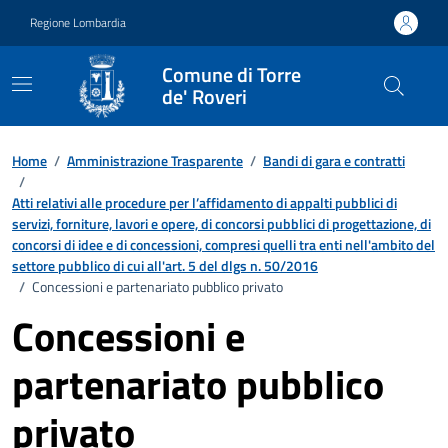
Vai ai contenuti
Vai al footer
Regione Lombardia
Comune di Torre
de' Roveri
Home
/
Amministrazione Trasparente
/
Bandi di gara e contratti
/
Atti relativi alle procedure per l’affidamento di appalti pubblici di
servizi, forniture, lavori e opere, di concorsi pubblici di progettazione, di
concorsi di idee e di concessioni, compresi quelli tra enti nell'ambito del
settore pubblico di cui all'art. 5 del dlgs n. 50/2016
/
Concessioni e partenariato pubblico privato
Concessioni e
partenariato pubblico
privato