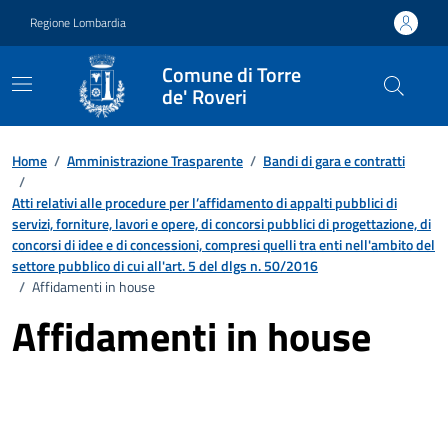
Vai ai contenuti
Vai al footer
Regione Lombardia
Comune di Torre
de' Roveri
Home
/
Amministrazione Trasparente
/
Bandi di gara e contratti
/
Atti relativi alle procedure per l’affidamento di appalti pubblici di
servizi, forniture, lavori e opere, di concorsi pubblici di progettazione, di
concorsi di idee e di concessioni, compresi quelli tra enti nell'ambito del
settore pubblico di cui all'art. 5 del dlgs n. 50/2016
/
Affidamenti in house
Affidamenti in house