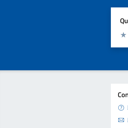
Qua
Valut
Valu
Con