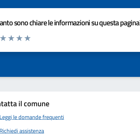
nto sono chiare le informazioni su questa pagina
a da 1 a 5 stelle la pagina
ta 1 stelle su 5
Valuta 2 stelle su 5
Valuta 3 stelle su 5
Valuta 4 stelle su 5
Valuta 5 stelle su 5
tatta il comune
Leggi le domande frequenti
Richiedi assistenza