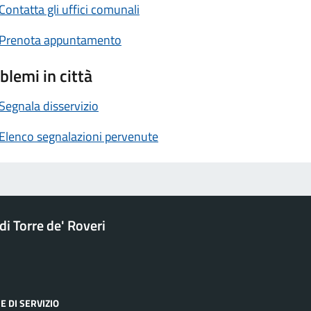
Contatta gli uffici comunali
Prenota appuntamento
blemi in città
Segnala disservizio
Elenco segnalazioni pervenute
i Torre de' Roveri
E DI SERVIZIO