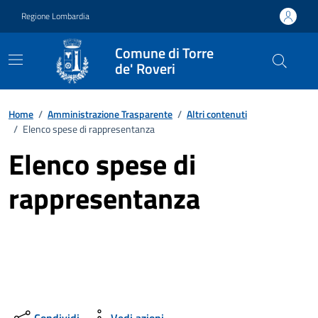
Vai ai contenuti
Vai al footer
Regione Lombardia
Comune di Torre
de' Roveri
Home
/
Amministrazione Trasparente
/
Altri contenuti
/
Elenco spese di rappresentanza
Elenco spese di
rappresentanza