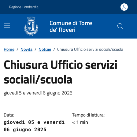
Vai ai contenuti
Vai al footer
Regione Lombardia
Comune di Torre
de' Roveri
Home
/
Novità
/
Notizie
/
Chiusura Ufficio servizi sociali/scuola
Chiusura Ufficio servizi
sociali/scuola
Dettagli della notizia
giovedì 5 e venerdì 6 giugno 2025
Data:
Tempo di lettura:
< 1 min
giovedì 05 e venerdì
06 giugno 2025