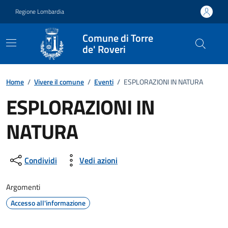
Vai ai contenuti
Vai al footer
Regione Lombardia
Comune di Torre
de' Roveri
Home
/
Vivere il comune
/
Eventi
/
ESPLORAZIONI IN NATURA
ESPLORAZIONI IN
NATURA
Dettagli della notizia
Condividi
Vedi azioni
Argomenti
Accesso all'informazione