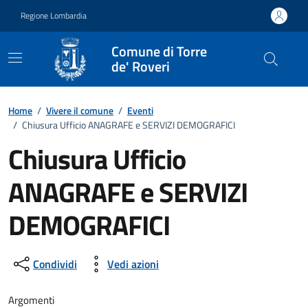
Vai ai contenuti
Vai al footer
Regione Lombardia
Comune di Torre
de' Roveri
Home
/
Vivere il comune
/
Eventi
/
Chiusura Ufficio ANAGRAFE e SERVIZI DEMOGRAFICI
Chiusura Ufficio
ANAGRAFE e SERVIZI
DEMOGRAFICI
Dettagli della notizia
Condividi
Vedi azioni
Argomenti