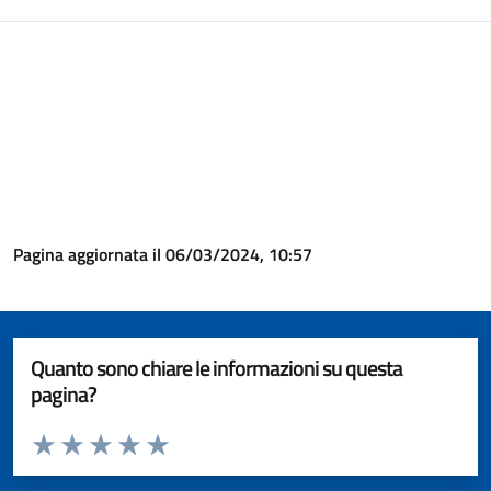
Pagina aggiornata il 06/03/2024, 10:57
Quanto sono chiare le informazioni su questa
pagina?
Valuta da 1 a 5 stelle la pagina
Valuta 1 stelle su 5
Valuta 2 stelle su 5
Valuta 3 stelle su 5
Valuta 4 stelle su 5
Valuta 5 stelle su 5