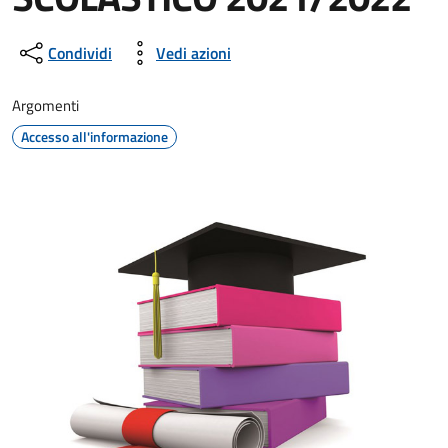
Dettagli della notizia
Condividi
Vedi azioni
Argomenti
Accesso all'informazione