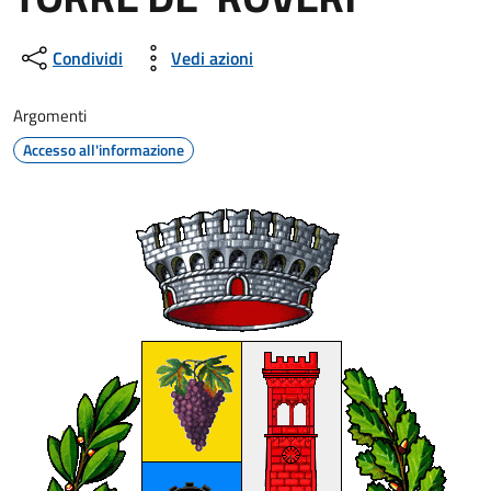
Dettagli della notizia
Condividi
Vedi azioni
Argomenti
Accesso all'informazione