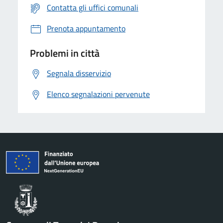
Contatta gli uffici comunali
Prenota appuntamento
Problemi in città
Segnala disservizio
Elenco segnalazioni pervenute