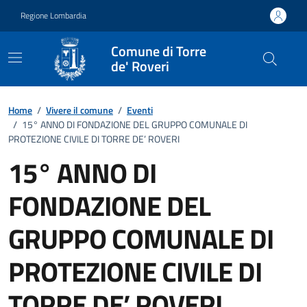
Vai ai contenuti
Vai al footer
Regione Lombardia
Comune di Torre
de' Roveri
Home
/
Vivere il comune
/
Eventi
/
15° ANNO DI FONDAZIONE DEL GRUPPO COMUNALE DI
PROTEZIONE CIVILE DI TORRE DE’ ROVERI
15° ANNO DI
FONDAZIONE DEL
GRUPPO COMUNALE DI
PROTEZIONE CIVILE DI
TORRE DE’ ROVERI