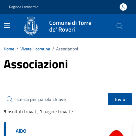
Vai ai contenuti
Vai al footer
Regione Lombardia
Comune di Torre
de' Roveri
Home
/
Vivere il comune
/
Associazioni
Associazioni
Cerca una parola chiave
Invio
9
risultati trovati,
1
pagine trovate.
AIDO