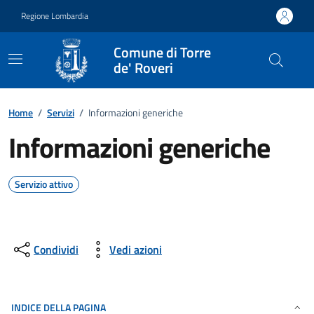
Vai ai contenuti
Vai al footer
Regione Lombardia
Comune di Torre
de' Roveri
Home
/
Servizi
/
Informazioni generiche
Informazioni generiche
Servizio attivo
Condividi
Vedi azioni
INDICE DELLA PAGINA