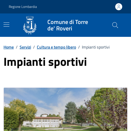
Vai ai contenuti
Vai al footer
Regione Lombardia
Comune di Torre
de' Roveri
Home
/
Servizi
/
Cultura e tempo libero
/
Impianti sportivi
Impianti sportivi