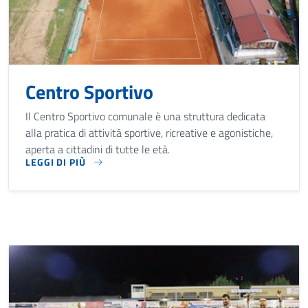
Centro Sportivo
Il Centro Sportivo comunale è una struttura dedicata
alla pratica di attività sportive, ricreative e agonistiche,
aperta a cittadini di tutte le età.
LEGGI DI PIÙ
IL CENTRO SPORTIVO COMUNALE È UNA STRUTTURA DEDICATA 