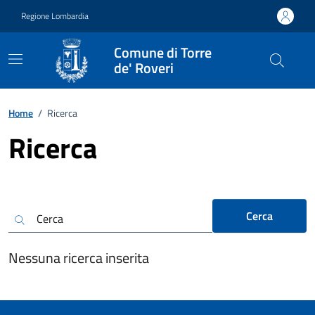
Vai ai contenuti
Vai al footer
Regione Lombardia
Comune di Torre
de' Roveri
Home
/
Ricerca
Ricerca
Cerca
Nessuna ricerca inserita