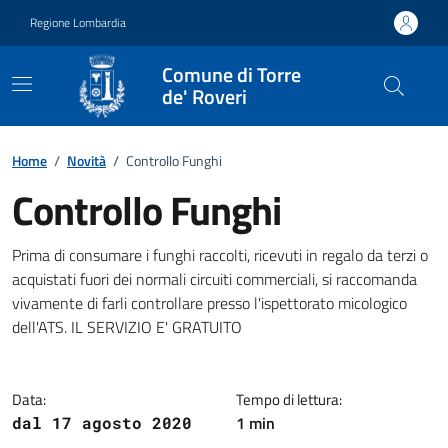
Vai ai contenuti
Vai al footer
Regione Lombardia
Comune di Torre
de' Roveri
Home
/
Novità
/
Controllo Funghi
Controllo Funghi
Dettagli della notizia
Prima di consumare i funghi raccolti, ricevuti in regalo da terzi o
acquistati fuori dei normali circuiti commerciali, si raccomanda
vivamente di farli controllare presso l'ispettorato micologico
dell'ATS. IL SERVIZIO E' GRATUITO
Data:
Tempo di lettura:
1 min
dal 17 agosto 2020