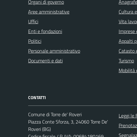
Organi di governo
Anagrafe 
Aree amministrative
Cultura 
Uffici
Vita lavo
Enti e fondazioni
Imprese 
Politici
Appalti p
Personale amministrativo
Catasto e
Documenti e dati
Turismo
Mobilità 
CONTATTI
Comune di Torre de' Roveri
Leggi le
Piazza Conte Sforza, 3, 24060 Torre De'
Prenota
Roveri (BG)
Segnalazi
Codice fiscale / P. IVA: 00684180169