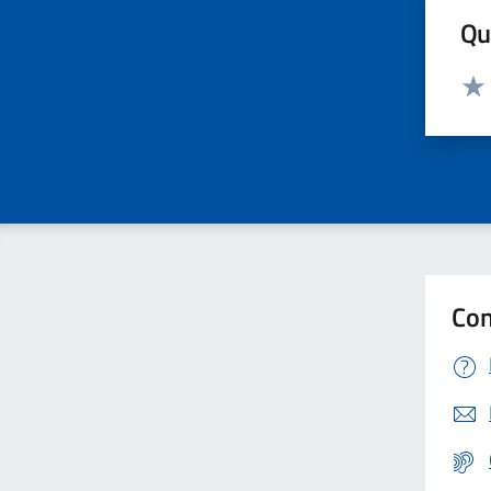
Qua
Valut
Valu
Con