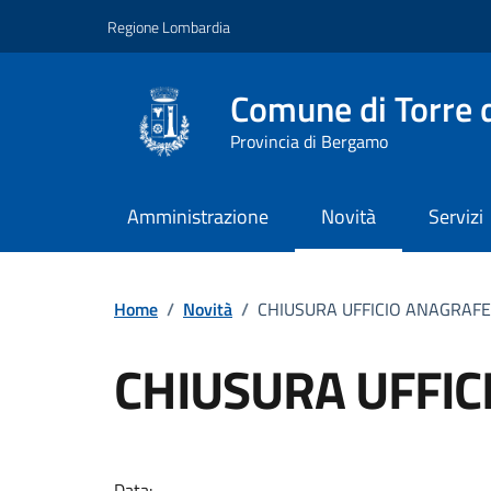
Vai ai contenuti
Vai al footer
Regione Lombardia
Comune di Torre d
Provincia di Bergamo
Amministrazione
Novità
Servizi
Home
/
Novità
/
CHIUSURA UFFICIO ANAGRAFE
CHIUSURA UFFIC
Dettagli della notizi
Data: