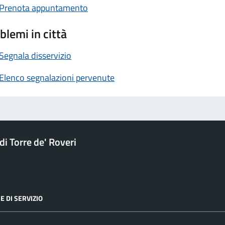
Prenota appuntamento
blemi in città
Segnala disservizio
Elenco segnalazioni pervenute
i Torre de' Roveri
E DI SERVIZIO