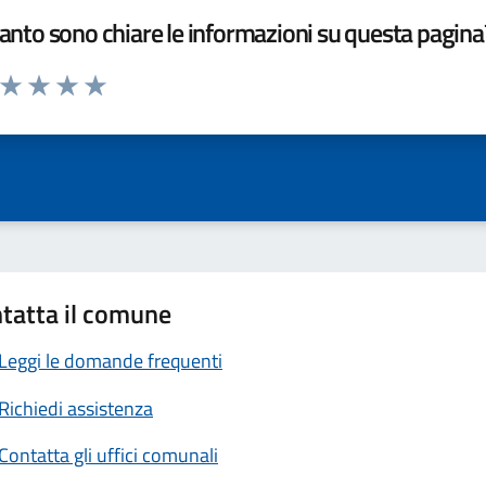
nto sono chiare le informazioni su questa pagina
a da 1 a 5 stelle la pagina
ta 1 stelle su 5
Valuta 2 stelle su 5
Valuta 3 stelle su 5
Valuta 4 stelle su 5
Valuta 5 stelle su 5
tatta il comune
Leggi le domande frequenti
Richiedi assistenza
Contatta gli uffici comunali