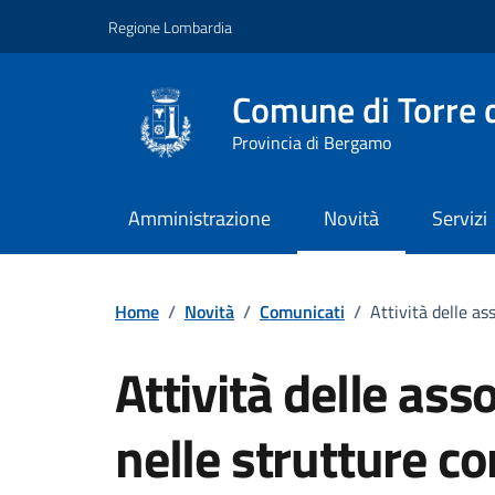
Vai ai contenuti
Vai al footer
Regione Lombardia
Comune di Torre d
Provincia di Bergamo
Amministrazione
Novità
Servizi
Home
/
Novità
/
Comunicati
/
Attività delle as
Attività delle asso
nelle strutture c