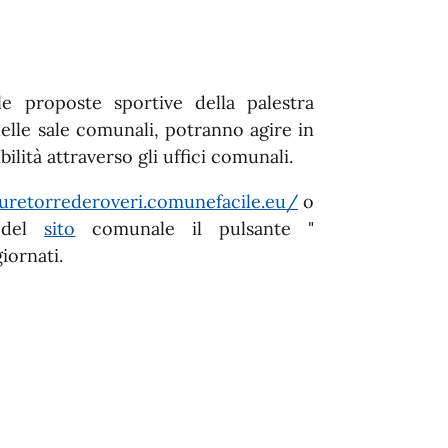
le proposte sportive della palestra
elle sale comunali, potranno agire in
lità attraverso gli uffici comunali.
turetorrederoveri.comunefacile.eu/
o
e del
sito
comunale il pulsante "
iornati.