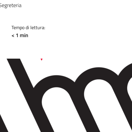
a
Segreteria
Tempo di lettura:
< 1 min