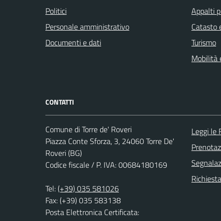
Politici
Appalti p
Personale amministrativo
Catasto e
Documenti e dati
Turismo
Mobilità 
CONTATTI
Comune di Torre de' Roveri
Leggi le
Piazza Conte Sforza, 3, 24060 Torre De'
Prenota
Roveri (BG)
Segnalazi
Codice fiscale / P. IVA: 00684180169
Richiesta
Tel:
(+39) 035 581026
Fax: (+39) 035 583138
Posta Elettronica Certificata: