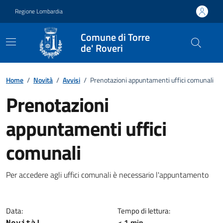
Vai ai contenuti
Vai al footer
Regione Lombardia
Comune di Torre
de' Roveri
Home
/
Novità
/
Avvisi
/
Prenotazioni appuntamenti uffici comunali
Prenotazioni
appuntamenti uffici
comunali
Dettagli della notizia
Per accedere agli uffici comunali è necessario l'appuntamento
Data:
Tempo di lettura:
< 1 min
Novità!