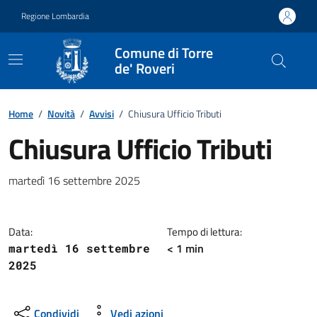
Vai ai contenuti
Vai al footer
Regione Lombardia
Comune di Torre
de' Roveri
Home
/
Novità
/
Avvisi
/
Chiusura Ufficio Tributi
Chiusura Ufficio Tributi
Dettagli della notizia
martedì 16 settembre 2025
Data:
Tempo di lettura:
< 1 min
martedì 16 settembre
2025
Condividi
Vedi azioni