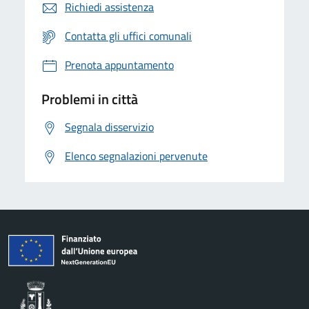
Richiedi assistenza
Contatta gli uffici comunali
Prenota appuntamento
Problemi in città
Segnala disservizio
Elenco segnalazioni pervenute