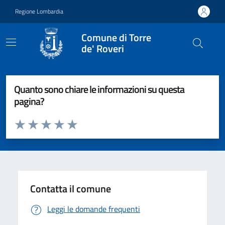
Vai ai contenuti
Vai al footer
Regione Lombardia
Comune di Torre
de' Roveri
Quanto sono chiare le informazioni su questa
pagina?
Valuta da 1 a 5 stelle la pagina
Valuta 1 stelle su 5
Valuta 2 stelle su 5
Valuta 3 stelle su 5
Valuta 4 stelle su 5
Valuta 5 stelle su 5
Contatta il comune
Leggi le domande frequenti