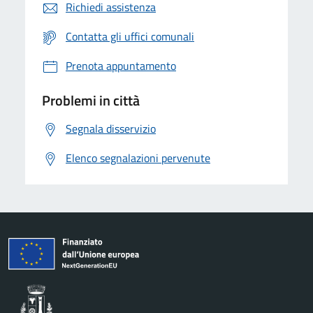
Richiedi assistenza
Contatta gli uffici comunali
Prenota appuntamento
Problemi in città
Segnala disservizio
Elenco segnalazioni pervenute