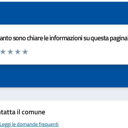
nto sono chiare le informazioni su questa pagina
a da 1 a 5 stelle la pagina
ta 1 stelle su 5
Valuta 2 stelle su 5
Valuta 3 stelle su 5
Valuta 4 stelle su 5
Valuta 5 stelle su 5
tatta il comune
Leggi le domande frequenti