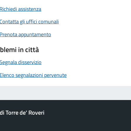
Richiedi assistenza
Contatta gli uffici comunali
Prenota appuntamento
blemi in città
Segnala disservizio
Elenco segnalazioni pervenute
i Torre de' Roveri