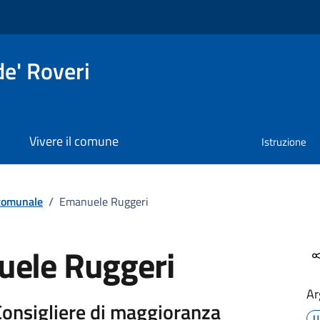
e' Roveri
Vivere il comune
Istruzione
 comunale
/
Emanuele Ruggeri
ele Ruggeri
Ar
 Consigliere di maggioranza
U