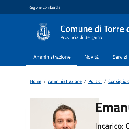
Vai ai contenuti
Vai al footer
Regione Lombardia
Comune di Torre d
Provincia di Bergamo
Amministrazione
Novità
Servizi
Home
/
Amministrazione
/
Politici
/
Consiglio
Emanu
Incarico: