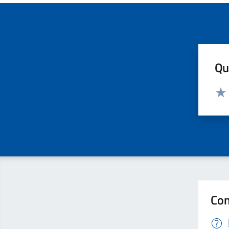
Qua
Valut
Valu
Con