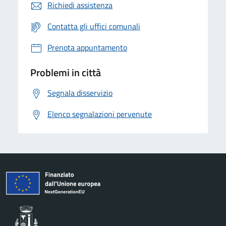
Richiedi assistenza
Contatta gli uffici comunali
Prenota appuntamento
Problemi in città
Segnala disservizio
Elenco segnalazioni pervenute