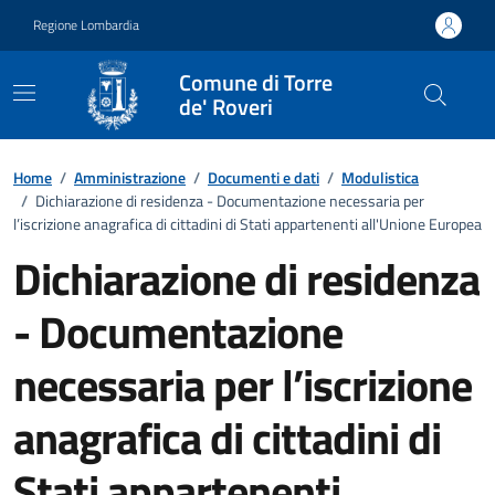
Vai ai contenuti
Vai al footer
Regione Lombardia
Comune di Torre
de' Roveri
Dettagli del documento
Home
/
Amministrazione
/
Documenti e dati
/
Modulistica
/
Dichiarazione di residenza - Documentazione necessaria per
l’iscrizione anagrafica di cittadini di Stati appartenenti all'Unione Europea
Dichiarazione di residenza
- Documentazione
necessaria per l’iscrizione
anagrafica di cittadini di
Stati appartenenti