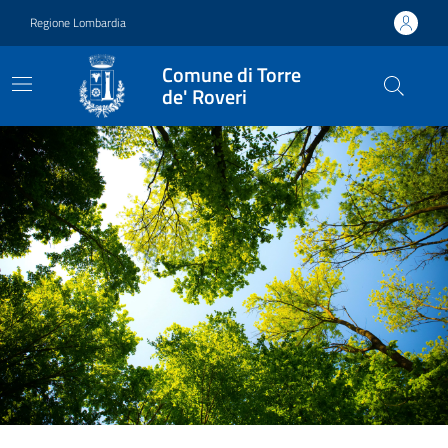
Vai ai contenuti
Vai al footer
Regione Lombardia
Comune di Torre
de' Roveri