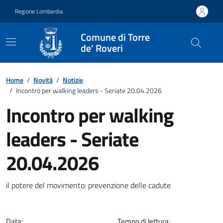
Vai ai contenuti
Vai al footer
Regione Lombardia
Comune di Torre
de' Roveri
Home
/
Novità
/
Notizie
/
Incontro per walking leaders - Seriate 20.04.2026
Incontro per walking
leaders - Seriate
20.04.2026
Dettagli della notizia
il potere del movimento: prevenzione delle cadute
Data:
Tempo di lettura: