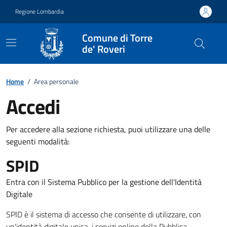
Vai ai contenuti
Vai al footer
Regione Lombardia
Comune di Torre
de' Roveri
Home
/
Area personale
Accedi
Per accedere alla sezione richiesta, puoi utilizzare una delle
seguenti modalità:
SPID
Entra con il Sistema Pubblico per la gestione dell'Identità
Digitale
SPID è il sistema di accesso che consente di utilizzare, con
un'identità digitale unica, i servizi online della Pubblica